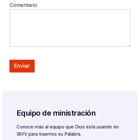
Comentario
a
r
i
o
T
e
l
é
f
o
n
Enviar
o
Equipo de ministración
Conoce más al equipo que Dios está usando en
IBVV para traernos su Palabra.