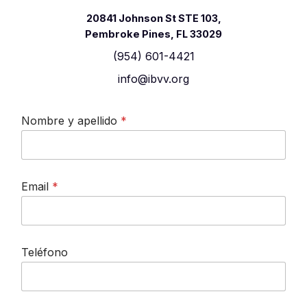
20841 Johnson St STE 103,
Pembroke Pines, FL 33029
‪(954) 601-4421‬
info@ibvv.org
Nombre y apellido
*
E
Email
*
m
a
i
l
C
Teléfono
o
m
e
n
t